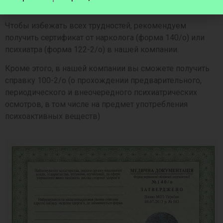
.для получения долгосрочного кредита;
Чтобы избежать всех трудностей, рекомендуем
получить сертификат от нарколога (форма 140/о) или
психиатра (форма 122-2/о) в нашей компании.
Кроме этого, в нашей компании вы сможете получить
справку 100-2/о (о прохождении предварительного,
периодического и внеочередного психиатрических
осмотров, в том числе на предмет употребления
психоактивных веществ)