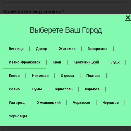
Количество мед книжек
*
Выберете Ваш Город
Срок на который требуется:
*
Медкнижка на год
Винница
Днепр
Житомир
Запорожье
Медкнижка на полгода
Ивано-Франковск
Киев
Кропивницкий
Луцк
Номер телефона получателя
*
United States +1
Львов
Николаев
Одесса
Полтава
Город и отделение Новой Почты
*
Ровно
Сумы
Тернополь
Харьков
Ужгород
Хмельницкий
Черкассы
Чернигов
Дополнительная информация
Черновцы