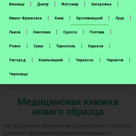
Кількість мед. книжок
*
Винница
Днепр
Житомир
Запорожье
Ивано-Франковск
Киев
Кропивницкий
Луцк
Місто та відділення Нової Пошти
*
Львов
Николаев
Одесса
Полтава
Ровно
Сумы
Тернополь
Харьков
Медкнижка на рік
Медкнижка на півроку
Ужгород
Хмельницкий
Черкассы
Чернигов
Черновцы
Відправити
Медицинская книжка
нового образца
Мы предлагаем оформить мед книжку нового образца.
Документ оформляется реальными врачами в