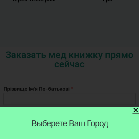
Заказать мед книжку прямо
сейчас
Прізвище Ім'я По-батькові
*
Номер для зв'язку
*
Выберете Ваш Город
United States +1