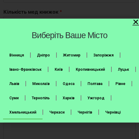
Кількість мед книжок
*
Виберіть Ваше Місто
Термін на який потрібно:
*
Медкнижка на рік
Медкнижка на півроку
Вінниця
Дніпро
Житомир
Запоріжжя
Номер телефону одержувача
*
Івано-Франківськ
Київ
Кропивницький
Луцьк
United States +1
Львів
Миколаїв
Одеса
Полтава
Рівне
Місто та відділення Нової Пошти
*
Суми
Тернопіль
Харків
Ужгород
Хмельницький
Черкаси
Чернігів
Чернівці
Додаткова інформація