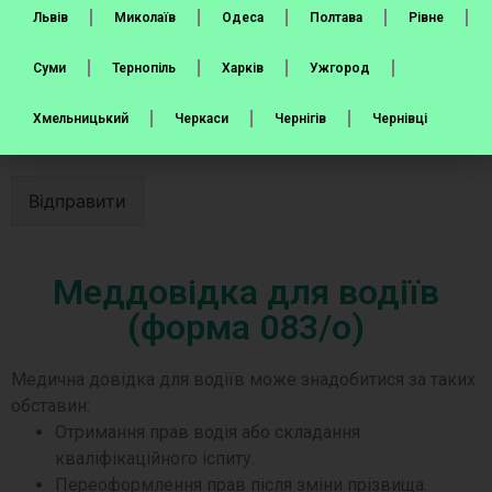
Львів
Миколаїв
Одеса
Полтава
Рівне
Суми
Тернопіль
Харків
Ужгород
Хмельницький
Черкаси
Чернігів
Чернівці
Відправити
Меддовідка для водіїв
(форма 083/о)
Медична довідка для водіїв може знадобитися за таких
обставин:
Отримання прав водія або складання
кваліфікаційного іспиту.
Переоформлення прав після зміни прізвища.