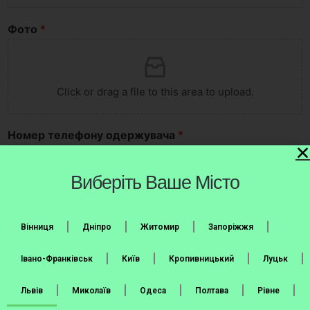
Фото
*
Click or drag a file to this area to upload.
Номер телефону одержувача
*
United States +1
Виберіть Ваше Місто
Місто та номер відділення Нової Пошти
*
Вінниця
Дніпро
Житомир
Запоріжжя
Додаткова інформація
Івано-Франківськ
Київ
Кропивницький
Луцьк
Львів
Миколаїв
Одеса
Полтава
Рівне