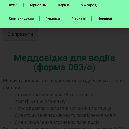
Суми
Тернопіль
Харків
Ужгород
Хмельницький
Черкаси
Чернігів
Чернівці
Відправити
Меддовідка для водіїв
(форма 083/о)
Медична довідка для водіїв може знадобитися за таких
обставин:
Отримання прав водія або складання
кваліфікаційного іспиту.
Переоформлення прав після зміни прізвища.
Для отримання термінового посвідчення водія.
Для відновлення втрачених прав водія.