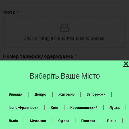
Фото
*
Click or drag a file to this area to upload.
Номер телефону одержувача
*
United States +1
Виберіть Ваше Місто
Місто та номер відділення Нової Пошти
*
Вінниця
Дніпро
Житомир
Запоріжжя
Додаткова інформація
Івано-Франківськ
Київ
Кропивницький
Луцьк
Львів
Миколаїв
Одеса
Полтава
Рівне