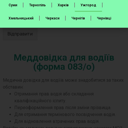
Суми
Тернопіль
Харків
Ужгород
Хмельницький
Черкаси
Чернігів
Чернівці
Відправити
Меддовідка для водіїв
(форма 083/о)
Медична довідка для водіїв може знадобитися за таких
обставин:
Отримання прав водія або складання
кваліфікаційного іспиту.
Переоформлення прав після зміни прізвища.
Для отримання термінового посвідчення водія.
Для відновлення втрачених прав водія.