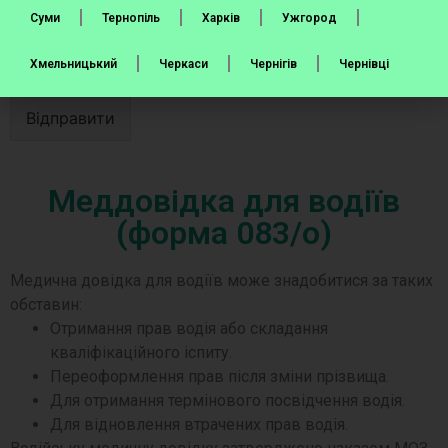
Суми
Тернопіль
Харків
Ужгород
Хмельницький
Черкаси
Чернігів
Чернівці
Відправити
Меддовідка для водіїв
(форма 083/о)
Медична довідка для водіїв може знадобитися за таких
обставин:
Отримання прав водія або складання
кваліфікаційного іспиту.
Переоформлення прав після зміни прізвища.
Для отримання термінового посвідчення водія.
Для відновлення втрачених прав водія.