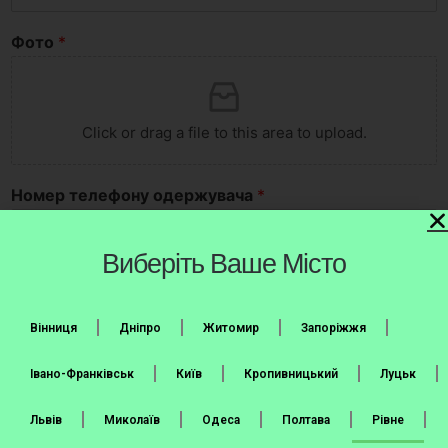
Фото
*
Click or drag a file to this area to upload.
Номер телефону одержувача
*
United States +1
Виберіть Ваше Місто
Місто та номер відділення Нової Пошти
*
Вінниця
Дніпро
Житомир
Запоріжжя
Додаткова інформація
Івано-Франківськ
Київ
Кропивницький
Луцьк
Львів
Миколаїв
Одеса
Полтава
Рівне