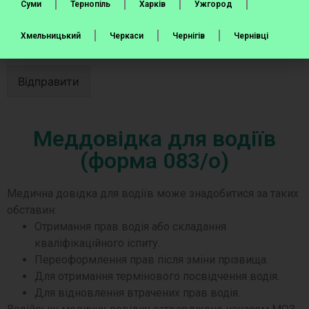
Суми
Тернопіль
Харків
Ужгород
Хмельницький
Черкаси
Чернігів
Чернівці
Відправити
Меддовідка для водіїв
(форма 083/о)
Медична довідка для водіїв може знадобитися за таких
обставин:
Отримання прав водія або складання
кваліфікаційного іспиту.
Переоформлення прав після зміни прізвища.
Для отримання термінового посвідчення водія.
Для відновлення втрачених прав водія.